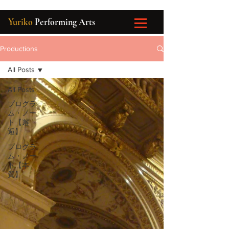
Yuriko
Performing Arts
Productions
All Posts
All Posts
プログラ
ム・ノー
ト【邂
逅】
プログラ
ム・ノー
ト【本
質】