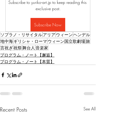
Subscribe to yuriko-art.jp to keep reading this 
exclusive post.
Subscribe Now
ソプラノ・リサイタル
アリア
ウィーン
ヘンデル
地中海
ギリシャ・ローマ
ウィーン国立歌劇場
旅
言祝ぎ
祝祭
舞台人
音楽家
プログラム・ノート【邂逅】
プログラム・ノート【本質】
Recent Posts
See All