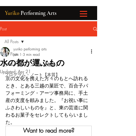
Yuriko
Performing Arts
Post
All Posts
yuriko performing arts
All Posts
Jan 1
3 min read
水の都が運ぶもの
プログラム・ノート【邂逅】
Updated:
Apr 21
プログラム・ノート【本質】
京の文化を携えた方々のもとへ訪れる
とき、とある三越の菓匠で、百合子パ
フォーミング・アーツ事務局に、手土
産の支度を頼みました。『お祝い事に
ふさわしいものを』と、東の芸道に関
わるお菓子をセレクトしてもらいまし
た。
Want to read more?