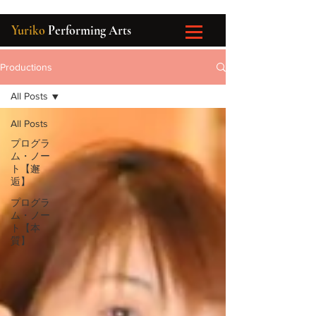
Yuriko
Performing Arts
Productions
All Posts
All Posts
プログラ
ム・ノー
ト【邂
逅】
プログラ
ム・ノー
ト【本
質】