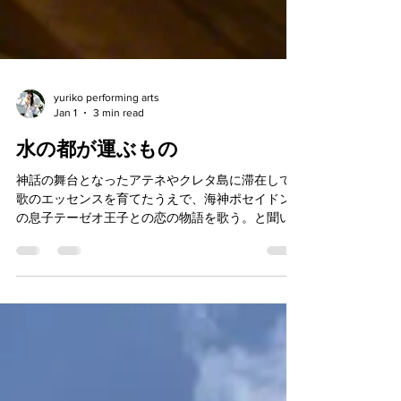
yuriko performing arts
Jan 1
3 min read
水の都が運ぶもの
神話の舞台となったアテネやクレタ島に滞在して
歌のエッセンスを育てたうえで、海神ポセイドン
の息子テーゼオ王子との恋の物語を歌う。と聞い
たサントリーニ島とウィーンの人たちは、百合子
の構想に舞い上がり息をのんでくれました。生粋
のギリシア人とウィーン地元民の心をつかんだ音
楽プログラムに自信を持ち、歌の稽古も気合が入
ります。百合子パフォーミング・アーツ第一作目
のプロダクション「地中海ヒロイン・シリーズ」
に続く流れで、ヴェネチアからゴンドラでひらひ
らと出発するアデライデのアリアで始まった第二