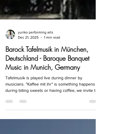
yuriko performing arts
Dec 21, 2025
1 min read
Barock Tafelmusik in München,
Deutschland - Baroque Banquet
Music in Munich, Germany
Tafelmusik is played live during dinner by
musicians. "Kaffee mit ihr" is something happens
during biting sweets or having coffee, we invite this
music to decorate our class!