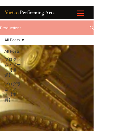
Yuriko
Performing Arts
Productions
All Posts
All Posts
プログラ
ム・ノー
ト【邂
逅】
プログラ
ム・ノー
ト【本
質】