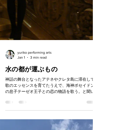
yuriko performing arts
Jan 1
3 min read
水の都が運ぶもの
神話の舞台となったアテネやクレタ島に滞在して
歌のエッセンスを育てたうえで、海神ポセイドン
の息子テーゼオ王子との恋の物語を歌う。と聞い
たサントリーニ島とウィーンの人たちは、百合子
の構想に舞い上がり息をのんでくれました。生粋
のギリシア人とウィーン地元民の心をつかんだ音
楽プログラムに自信を持ち、歌の稽古も気合が入