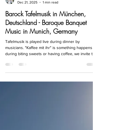
yuriko performing arts
Dec 21, 2025
1 min read
Barock Tafelmusik in München,
Deutschland - Baroque Banquet
Music in Munich, Germany
Tafelmusik is played live during dinner by
musicians. "Kaffee mit ihr" is something happens
during biting sweets or having coffee, we invite this
music to decorate our class!