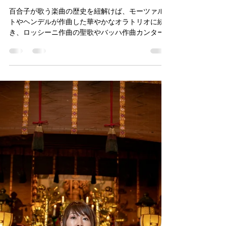
yuriko performing arts
Jun 16, 2025
3 min read
言祝ぎ：クレドからカンタータ
へ
百合子が歌う楽曲の歴史を紐解けば、モーツァル
トやヘンデルが作曲した華やかなオラトリオに続
き、ロッシーニ作曲の聖歌やバッハ作曲カンター
タといった宗教曲が、随所で光を放つ。百合子は
今、クレドに代わる典礼曲を、バッハ作曲カンタ
ータに見出している。シンプルな歌詞もいい。ド
イツ語で初めて耳にする時は、和訳は承知してい
ないのだが、大好きな言語の響きから、エッセン
スを感じている。