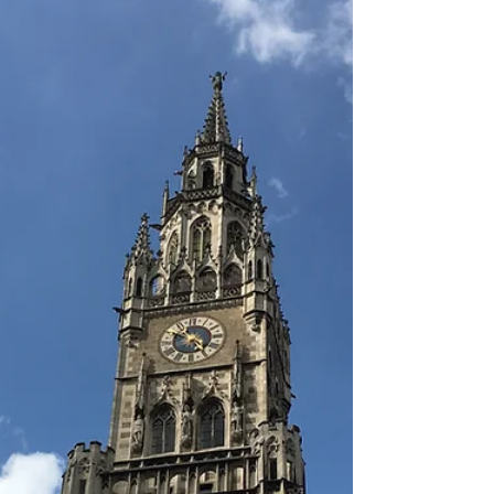
ります。百合子パフォーミング・アーツ第一作目
のプロダクション「地中海ヒロイン・シリーズ」
に続く流れで、ヴェネチアからゴンドラでひらひ
らと出発するアデライデのアリアで始まった第二
作目「ザ・グローリアス・ファセッツ・オブ・ハ
ート」を経て、アデライデのアリアが5週間にもお
よぶギリシアの旅へと連れて行ってくれたように
思います。