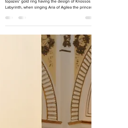
Jewel Song: The Mediterranean
Divas
It is beyond thrill to show up with the white
topazes' gold ring having the design of Knossos
Labyrinth, when singing Aria of Agilea the princess
of Athens.