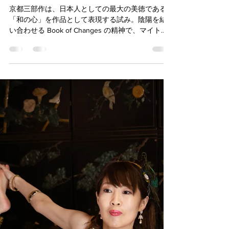
yuriko performing arts
Mar 4, 2024
4 min read
Dancing in the spirit of "Book of
Changes"
京都三部作は、日本人としての最大の美徳である
「和の心」を作品として表現する試み。陰陽を結
い合わせる Book of Changes の精神で、マイトレ
ーヤ（弥勒）の思惟のように舞う。