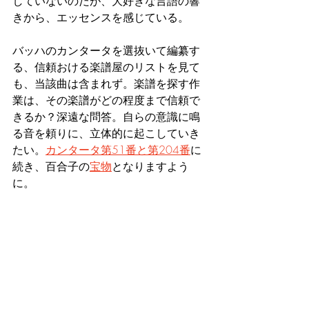
していないのだが、大好きな言語の響
きから、エッセンスを感じている。
バッハのカンタータを選抜いて編纂す
る、信頼おける楽譜屋のリストを見て
も、当該曲は含まれず。楽譜を探す作
業は、その楽譜がどの程度まで信頼で
きるか？深遠な問答。自らの意識に鳴
る音を頼りに、立体的に起こしていき
たい。
カンタータ第51番と第204番
に
続き、百合子の
宝物
となりますよう
に。