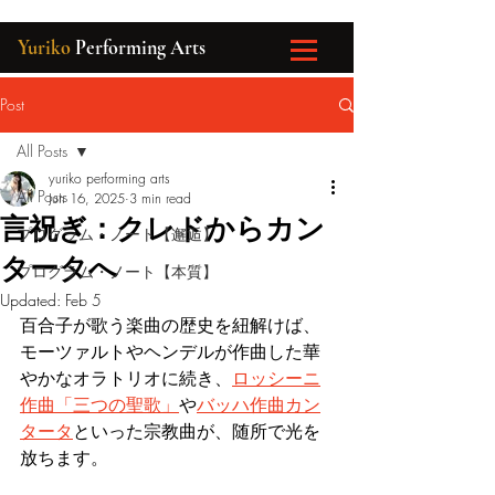
Yuriko
Performing Arts
Post
All Posts
yuriko performing arts
All Posts
Jun 16, 2025
3 min read
言祝ぎ：クレドからカン
プログラム・ノート【邂逅】
タータへ
プログラム・ノート【本質】
Updated:
Feb 5
百合子が歌う楽曲の歴史を紐解けば、
モーツァルトやヘンデルが作曲した華
やかなオラトリオに続き、
ロッシーニ
作曲「三つの聖歌」
や
バッハ作曲カン
タータ
といった宗教曲が、随所で光を
放ちます。