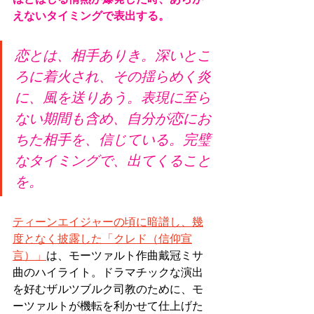
えないタイミングで表出する。
恋とは、相手ありき。深いとこ
ろに着火され、その揺らめく炎
に、風を送りあう。表現に至ら
ない期間も含め、自分が恋にお
ちた相手を、信じている。完璧
なタイミングで、出てくること
を。
ティーンエイジャーの頃に暗譜し、幾
度となく披露した「クレド（信仰宣
言）」
は、モーツァルト作曲戴冠ミサ
曲のハイライト。ドラマチックな演出
を好むザルツブルク司教のために、モ
ーツァルトが機転を利かせて仕上げた