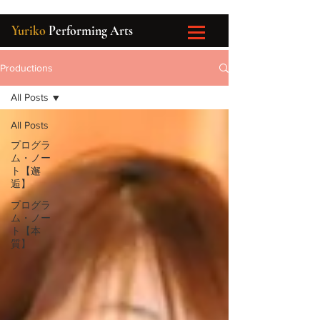
Yuriko
Performing Arts
Productions
All Posts
All Posts
プログラ
ム・ノー
ト【邂
逅】
プログラ
ム・ノー
ト【本
質】