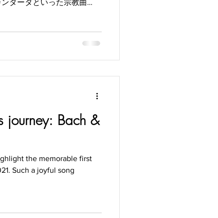
カンタータといった宗教曲
子は今、クレドに代わる典礼
タに見出している。シンプル
初めて耳にする時は、和訳は
好きな言語の響きから、エッ
's journey: Bach &
ighlight the memorable first
21. Such a joyful song