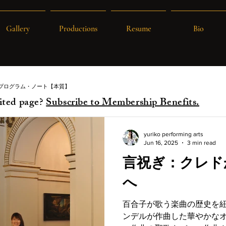
Gallery
Productions
Resume
Bio
プログラム・ノート【本質】
ited page?
Subscribe to Membership Benefits.
yuriko performing arts
Jun 16, 2025
3 min read
言祝ぎ：クレド
へ
百合子が歌う楽曲の歴史を
ンデルが作曲した華やかな