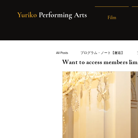
Yuriko
Performing Arts
Film
All Posts
プログラム・ノート【邂逅】
Want to access members lim