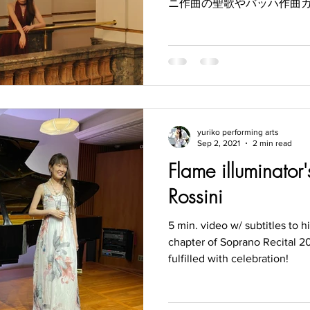
ニ作曲の聖歌やバッハ作曲
が、随所で光を放つ。百合
曲を、バッハ作曲カンター
な歌詞もいい。ドイツ語で
承知していないのだが、大
センスを感じている。
yuriko performing arts
Sep 2, 2021
2 min read
Flame illuminator
Rossini
5 min. video w/ subtitles to h
chapter of Soprano Recital 20
fulfilled with celebration!